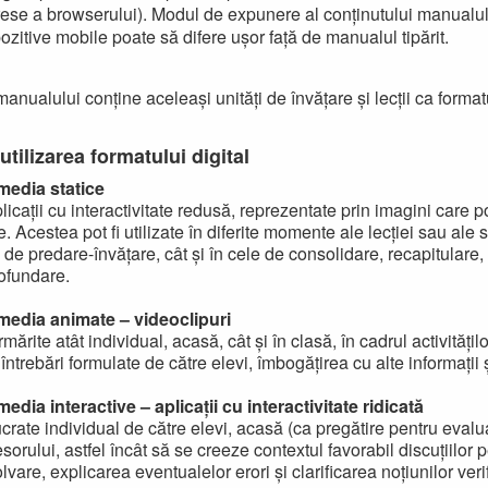
ese a browserului). Modul de expunere al conținutului manualul
pozitive mobile poate să difere ușor față de manualul tipărit.
manualului conține aceleași unități de învățare și lecții ca formatul
utilizarea formatului digital
imedia statice
icații cu interactivitate redusă, reprezentate prin imagini care po
. Acestea pot fi utilizate în diferite momente ale lecției sau ale s
 de predare-învățare, cât și în cele de consolidare, recapitulare, 
ofundare.
imedia animate – videoclipuri
mărite atât individual, acasă, cât și în clasă, în cadrul activitățilo
 întrebări formulate de către elevi, îmbogățirea cu alte informații 
media interactive – aplicații cu interactivitate ridicată
ucrate individual de către elevi, acasă (ca pregătire pentru evalu
esorului, astfel încât să se creeze contextul favorabil discuțiilor 
vare, explicarea eventualelor erori și clarificarea noțiunilor veri