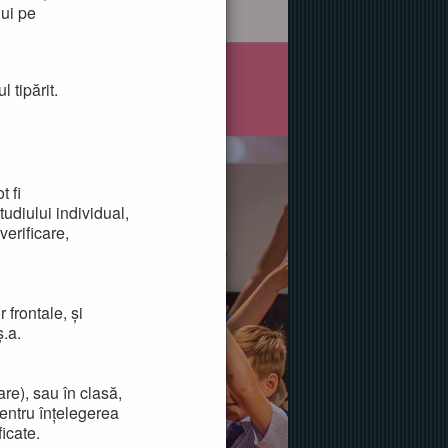
ui pe
 tipărit.
t fi
tudiului individual,
verificare,
r frontale, și
ș.a.
are), sau în clasă,
pentru înțelegerea
ficate.