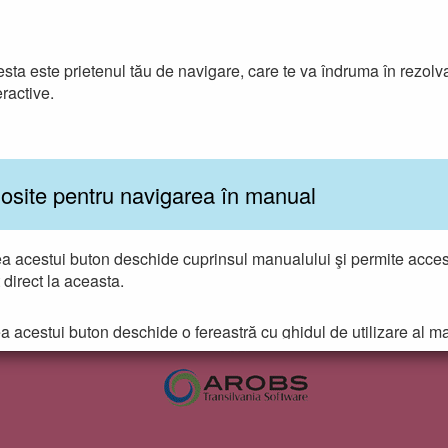
sta este prietenul tău de navigare, care te va îndruma în rezolvar
eractive.
losite pentru navigarea în manual
a acestui buton deschide cuprinsul manualului şi permite accesar
t direct la aceasta.
a acestui buton deschide o fereastră cu ghidul de utilizare al ma
t explicate toate butoanele utilizate în cadrul manualului digital
Activarea acestui buton permite navigarea prin manual, prin 
pagină anume, al cărei număr se scrie în casetă.