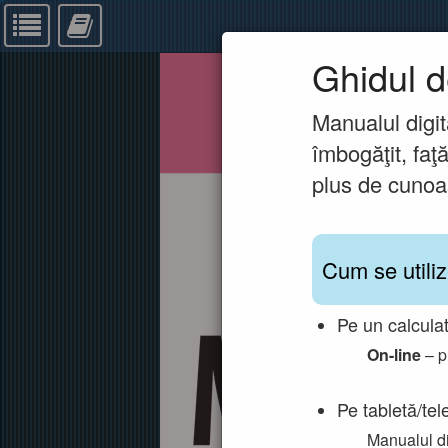
Ghidul d
Manualul digit
îmbogăţit, faţ
plus de cunoaş
Cum se utili
Pe un calculat
On-line
– p
Pe tabletă/tele
Manualul di