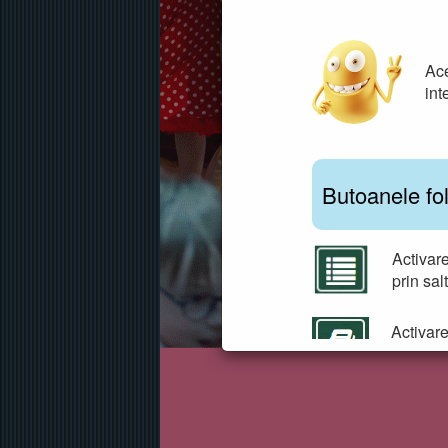
Ace
int
Butoanele fo
Activare
prin sal
Activare
unde sun