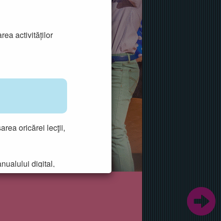
ea activităților
ea oricărei lecţii,
nualului digital,
.
saltul direct la o