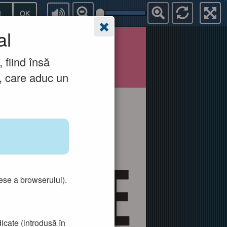
OK
al
 fiind însă
a, care aduc un
ese a browserului).
icate (introdusă în