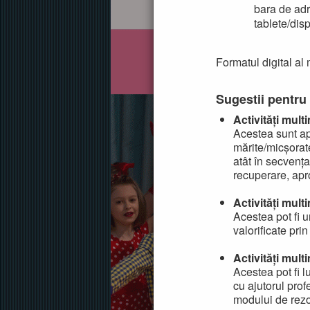
bara de adr
tablete/dis
Formatul digital al 
Sugestii pentru 
Activități mult
Acestea sunt apl
mărite/micșorate
atât în secvența
recuperare, apr
Activități mult
Acestea pot fi ur
valorificate prin
Activități multi
Acestea pot fi l
cu ajutorul prof
modului de rezol