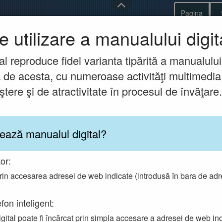
Pagina
e utilizare a manualului digit
al reproduce fidel varianta tipărită a manualului,
ă de acesta, cu numeroase activităţi multimedi
tere şi de atractivitate în procesul de învăţare.
zează manualul digital?
or:
rin accesarea adresei de web indicate (introdusă în bara de adr
fon inteligent:
gital poate fi încărcat prin simpla accesare a adresei de web ind